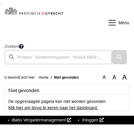
Ga naar de inhoud van deze pagina
Ga naar het zoeken
Ga naar het menu
Menu
Zoeken
A
A
A
U bevindt zich hier:
Home
Niet gevonden
Niet gevonden
De opgevraagde pagina kan niet worden gevonden.
Klik hier om terug te keren naar het dashboard.
iBabs Vergadermanagement
Inloggen