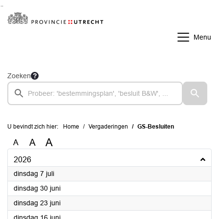
Ga naar de inhoud van deze pagina
Ga naar het zoeken
Ga naar het menu
Menu
Zoeken
U bevindt zich hier:
Home
Vergaderingen
GS-Besluiten
A
A
A
2026
2026
dinsdag 7 juli
2026
dinsdag 30 juni
2026
dinsdag 23 juni
2026
dinsdag 16 juni