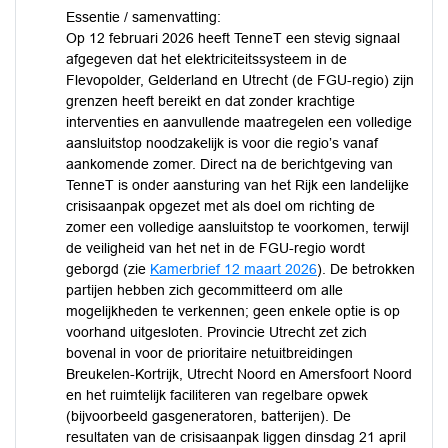
Essentie / samenvatting:
Op 12 februari 2026 heeft TenneT een stevig signaal
afgegeven dat het elektriciteitssysteem in de
Flevopolder, Gelderland en Utrecht (de FGU-regio) zijn
grenzen heeft bereikt en dat zonder krachtige
interventies en aanvullende maatregelen een volledige
aansluitstop noodzakelijk is voor die regio’s vanaf
aankomende zomer. Direct na de berichtgeving van
TenneT is onder aansturing van het Rijk een landelijke
crisisaanpak opgezet met als doel om richting de
zomer een volledige aansluitstop te voorkomen, terwijl
de veiligheid van het net in de FGU-regio wordt
geborgd (zie
Kamerbrief 12 maart 2026
). De betrokken
partijen hebben zich gecommitteerd om alle
mogelijkheden te verkennen; geen enkele optie is op
voorhand uitgesloten. Provincie Utrecht zet zich
bovenal in voor de prioritaire netuitbreidingen
Breukelen-Kortrijk, Utrecht Noord en Amersfoort Noord
en het ruimtelijk faciliteren van regelbare opwek
(bijvoorbeeld gasgeneratoren, batterijen). De
resultaten van de crisisaanpak liggen dinsdag 21 april