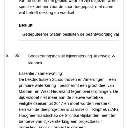
van de soort. In het gebied waar ze zijn uitgezet, wordt
specifiek beheer voor de soort toegepast, met name
wat betreft dekking en voedsel.
Besluit
Gedeputeerde Staten besluiten de beantwoording van de sc
05
Goedkeuringsbesluit dijkversterking Jaarsveld -
Klaphek
Essentie / samenvatting:
De Lekdijk tussen Schoonhoven en Amerongen – een
primaire waterkering - beschermt een groot deel van
Midden- en West-Nederland tegen overstromingen. De
dijk voldoet niet meer aan de nieuwe wettelijke
veiligheidseisen uit 2017 en moet worden versterkt.
Een van de deelprojecten is Jaarsveld – Klaphek (JAK).
Hoogheemraadschap de Stichtse Rijnlanden heeft ten
behoeve van dijkversterking een projectbesluit
opgesteld. Voor dit project is ook een