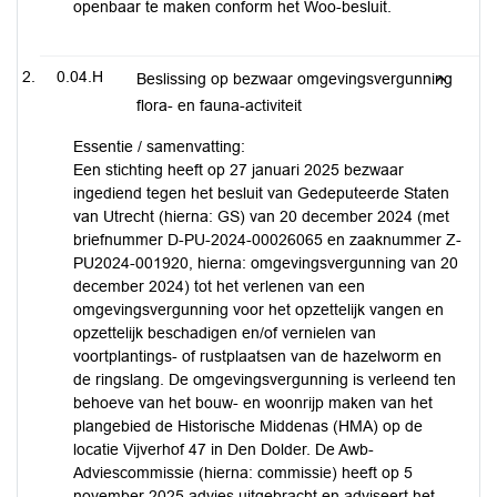
openbaar te maken conform het Woo-besluit.
0.04.H
Beslissing op bezwaar omgevingsvergunning
flora- en fauna-activiteit
Essentie / samenvatting:
Een stichting heeft op 27 januari 2025 bezwaar
ingediend tegen het besluit van Gedeputeerde Staten
van Utrecht (hierna: GS) van 20 december 2024 (met
briefnummer D-PU-2024-00026065 en zaaknummer Z-
PU2024-001920, hierna: omgevingsvergunning van 20
december 2024) tot het verlenen van een
omgevingsvergunning voor het opzettelijk vangen en
opzettelijk beschadigen en/of vernielen van
voortplantings- of rustplaatsen van de hazelworm en
de ringslang. De omgevingsvergunning is verleend ten
behoeve van het bouw- en woonrijp maken van het
plangebied de Historische Middenas (HMA) op de
locatie Vijverhof 47 in Den Dolder. De Awb-
Adviescommissie (hierna: commissie) heeft op 5
november 2025 advies uitgebracht en adviseert het