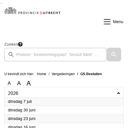
Ga naar de inhoud van deze pagina
Ga naar het zoeken
Ga naar het menu
Menu
Zoeken
U bevindt zich hier:
Home
Vergaderingen
GS-Besluiten
A
A
A
2026
2026
dinsdag 7 juli
2026
dinsdag 30 juni
2026
dinsdag 23 juni
2026
dinsdag 16 juni