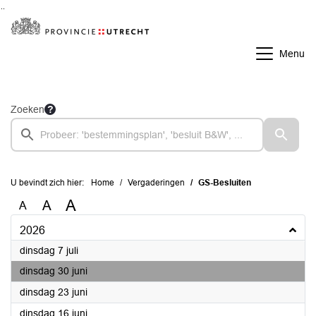
Ga naar de inhoud van deze pagina
Ga naar het zoeken
Ga naar het menu
Menu
Zoeken
U bevindt zich hier:
Home
Vergaderingen
GS-Besluiten
A
A
A
2026
2026
dinsdag 7 juli
2026
dinsdag 30 juni
2026
dinsdag 23 juni
2026
dinsdag 16 juni