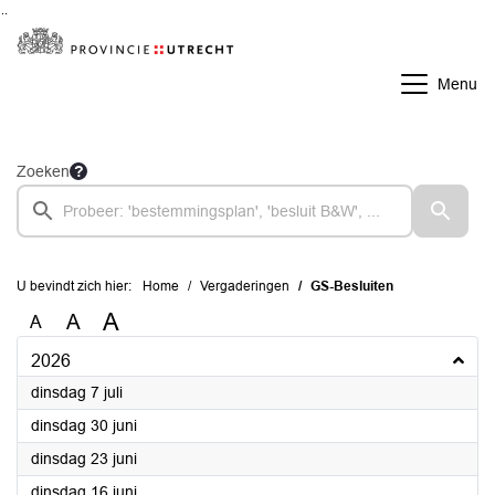
Ga naar de inhoud van deze pagina
Ga naar het zoeken
Ga naar het menu
Menu
Zoeken
U bevindt zich hier:
Home
Vergaderingen
GS-Besluiten
A
A
A
2026
2026
dinsdag 7 juli
2026
dinsdag 30 juni
2026
dinsdag 23 juni
2026
dinsdag 16 juni