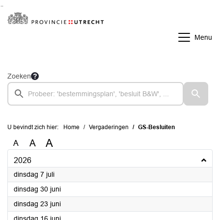
Ga naar de inhoud van deze pagina
Ga naar het zoeken
Ga naar het menu
Menu
Zoeken
U bevindt zich hier:
Home
Vergaderingen
GS-Besluiten
A
A
A
2026
2026
dinsdag 7 juli
2026
dinsdag 30 juni
2026
dinsdag 23 juni
2026
dinsdag 16 juni