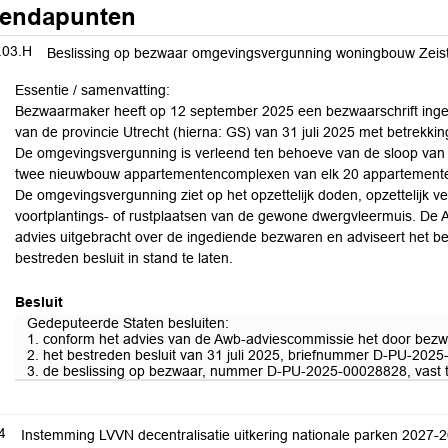
endapunten
.03.H
Beslissing op bezwaar omgevingsvergunning woningbouw Zeis
Essentie / samenvatting:
Bezwaarmaker heeft op 12 september 2025 een bezwaarschrift inge
van de provincie Utrecht (hierna: GS) van 31 juli 2025 met betrekk
De omgevingsvergunning is verleend ten behoeve van de sloop van t
twee nieuwbouw appartementencomplexen van elk 20 appartementen 
De omgevingsvergunning ziet op het opzettelijk doden, opzettelijk v
voortplantings- of rustplaatsen van de gewone dwergvleermuis. De
advies uitgebracht over de ingediende bezwaren en adviseert het bez
bestreden besluit in stand te laten.
Besluit
Gedeputeerde Staten besluiten:
1. conform het advies van de Awb-adviescommissie het door bezwaa
2. het bestreden besluit van 31 juli 2025, briefnummer D-PU-2025-
3. de beslissing op bezwaar, nummer D-PU-2025-00028828, vast te
4
Instemming LVVN decentralisatie uitkering nationale parken 2027-