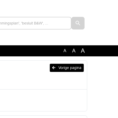
A
A
A
Vorige pagina