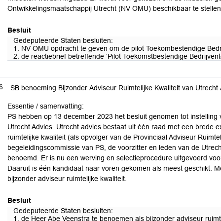
Ontwikkelingsmaatschappij Utrecht (NV OMU) beschikbaar te stelle
Besluit
Gedeputeerde Staten besluiten:
1. NV OMU opdracht te geven om de pilot Toekombestendige Bedrijv
2. de reactiebrief betreffende ‘Pilot Toekomstbestendige Bedrijven
6
SB benoeming Bijzonder Adviseur Ruimtelijke Kwaliteit van Utrecht
Essentie / samenvatting:
PS hebben op 13 december 2023 het besluit genomen tot instelling 
Utrecht Advies. Utrecht advies bestaat uit één raad met een brede e
ruimtelijke kwaliteit (als opvolger van de Provinciaal Adviseur Ruimt
begeleidingscommissie van PS, de voorzitter en leden van de Utre
benoemd. Er is nu een werving en selectieprocedure uitgevoerd voor d
Daaruit is één kandidaat naar voren gekomen als meest geschikt. Me
bijzonder adviseur ruimtelijke kwaliteit.
Besluit
Gedeputeerde Staten besluiten:
1. de Heer Abe Veenstra te benoemen als bijzonder adviseur ruimtel