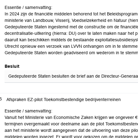
Essentie / samenvatting:
In 2024 zijn de financiële middelen behorend tot het Beleidsprogra
ministerie van Landbouw, Visserij, Voedselzekerheid en Natuur (hie
Gedeputeerde Staten ingestemd met de constructie om de financiël
decentralisatie-uitkering (hierna: DU) over te laten maken naar het 
daaruit kan beschikken middels de bestaande exploitatiesubsidiesy
Utrecht opnieuw een verzoek van LVVN ontvangen om in te stemmen
Gedeputeerde Staten worden geadviseerd om wederom in te stem
Besluit
Gedeputeerde Staten besluiten de brief aan de Directeur-Generaal 
5
Afspraken EZ-pilot Toekomstbestendige bedrijventerreinen
Essentie / samenvatting:
Vanuit het Ministerie van Economische Zaken krijgen we ongeveer € 
termijnen overgemaakt voor deelname aan de pilot Toekomstbestendig
aan het ministerie wordt aangegeven dat de uitvoering van deze pil
middelen worden ingezet. Er wordt voor gekozen om de middelen ge