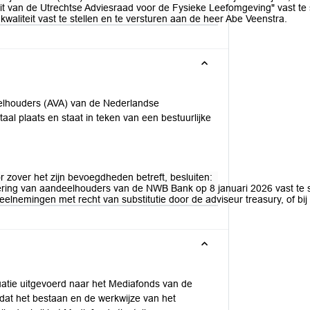
eit van de Utrechtse Adviesraad voor de Fysieke Leefomgeving" vast te s
waliteit vast te stellen en te versturen aan de heer Abe Veenstra.
elhouders (AVA) van de Nederlandse
al plaats en staat in teken van een bestuurlijke
zover het zijn bevoegdheden betreft, besluiten:
ing van aandeelhouders van de NWB Bank op 8 januari 2026 vast te s
 deelnemingen met recht van substitutie door de adviseur treasury, o
uatie uitgevoerd naar het Mediafonds van de
 dat het bestaan en de werkwijze van het