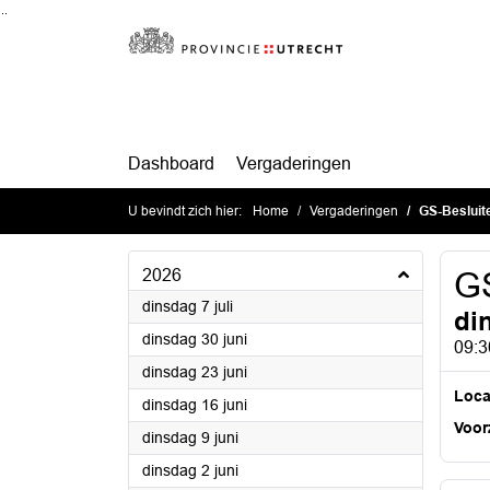
Ga naar de inhoud van deze pagina
Ga naar het zoeken
Ga naar het menu
Dashboard
Vergaderingen
U bevindt zich hier:
Home
Vergaderingen
GS-Besluit
2026
GS
2026
dinsdag 7 juli
di
2026
dinsdag 30 juni
09:3
2026
dinsdag 23 juni
Loca
2026
dinsdag 16 juni
Voorz
2026
dinsdag 9 juni
2026
dinsdag 2 juni