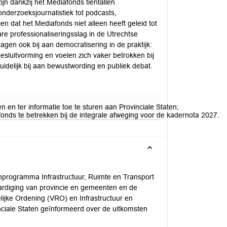
jn dankzij het Mediafonds tientallen
nderzoeksjournalistiek tot podcasts,
en dat het Mediafonds niet alleen heeft geleid tot
are professionaliseringsslag in de Utrechtse
agen ook bij aan democratisering in de praktijk:
esluitvorming en voelen zich vaker betrokken bij
idelijk bij aan bewustwording en publiek debat.
len en ter informatie toe te sturen aan Provinciale Staten;
afonds te betrekken bij de integrale afweging voor de kadernota 2027.
renprogramma Infrastructuur, Ruimte en Transport
ardiging van provincie en gemeenten en de
ijke Ordening (VRO) en Infrastructuur en
nciale Staten geïnformeerd over de uitkomsten