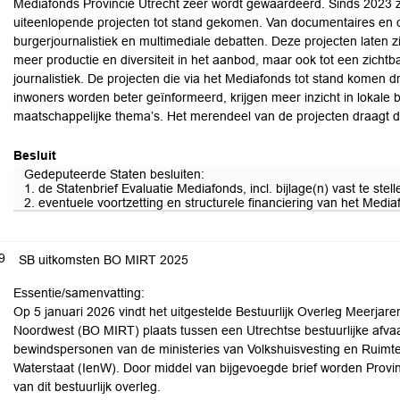
Mediafonds Provincie Utrecht zeer wordt gewaardeerd. Sinds 2023 zi
uiteenlopende projecten tot stand gekomen. Van documentaires en o
burgerjournalistiek en multimediale debatten. Deze projecten laten zi
meer productie en diversiteit in het aanbod, maar ook tot een zichtb
journalistiek. De projecten die via het Mediafonds tot stand komen dr
inwoners worden beter geïnformeerd, krijgen meer inzicht in lokale b
maatschappelijke thema’s. Het merendeel van de projecten draagt du
Besluit
Gedeputeerde Staten besluiten:
1. de Statenbrief Evaluatie Mediafonds, incl. bijlage(n) vast te stel
2. eventuele voortzetting en structurele financiering van het Medi
9
SB uitkomsten BO MIRT 2025
Essentie/samenvatting:
Op 5 januari 2026 vindt het uitgestelde Bestuurlijk Overleg Meerja
Noordwest (BO MIRT) plaats tussen een Utrechtse bestuurlijke afva
bewindspersonen van de ministeries van Volkshuisvesting en Ruimtel
Waterstaat (IenW). Door middel van bijgevoegde brief worden Provi
van dit bestuurlijk overleg.