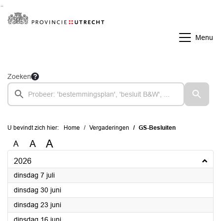
Ga naar de inhoud van deze pagina
Ga naar het zoeken
Ga naar het menu
Menu
Zoeken
U bevindt zich hier:
Home
Vergaderingen
GS-Besluiten
A
A
A
2026
2026
dinsdag 7 juli
2026
dinsdag 30 juni
2026
dinsdag 23 juni
2026
dinsdag 16 juni