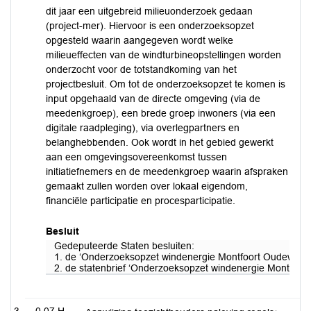
dit jaar een uitgebreid milieuonderzoek gedaan
(project-mer). Hiervoor is een onderzoeksopzet
opgesteld waarin aangegeven wordt welke
milieueffecten van de windturbineopstellingen worden
onderzocht voor de totstandkoming van het
projectbesluit. Om tot de onderzoeksopzet te komen is
input opgehaald van de directe omgeving (via de
meedenkgroep), een brede groep inwoners (via een
digitale raadpleging), via overlegpartners en
belanghebbenden. Ook wordt in het gebied gewerkt
aan een omgevingsovereenkomst tussen
initiatiefnemers en de meedenkgroep waarin afspraken
gemaakt zullen worden over lokaal eigendom,
financiële participatie en procesparticipatie.
Besluit
Gedeputeerde Staten besluiten:
1. de ‘Onderzoeksopzet windenergie Montfoort Oudewater’ in
2. de statenbrief ‘Onderzoeksopzet windenergie Montfoort O