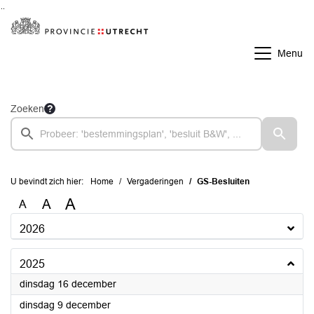
Ga naar de inhoud van deze pagina
Ga naar het zoeken
Ga naar het menu
Menu
Zoeken
U bevindt zich hier:
Home
Vergaderingen
GS-Besluiten
A
A
A
2026
2025
2025
dinsdag 16 december
2025
dinsdag 9 december