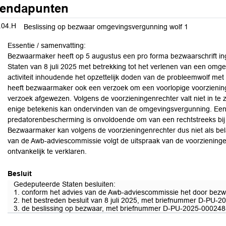
endapunten
.04.H
Beslissing op bezwaar omgevingsvergunning wolf 1
Essentie / samenvatting:
Bezwaarmaker heeft op 5 augustus een pro forma bezwaarschrift in
Staten van 8 juli 2025 met betrekking tot het verlenen van een omg
activiteit inhoudende het opzettelijk doden van de probleemwolf 
heeft bezwaarmaker ook een verzoek om een voorlopige voorziening
verzoek afgewezen. Volgens de voorzieningenrechter valt niet in te 
enige betekenis kan ondervinden van de omgevingsvergunning. Een 
predatorenbescherming is onvoldoende om van een rechtstreeks bij 
Bezwaarmaker kan volgens de voorzieningenrechter dus niet als b
van de Awb-adviescommissie volgt de uitspraak van de voorzieninge
ontvankelijk te verklaren.
Besluit
Gedeputeerde Staten besluiten:
1. conform het advies van de Awb-adviescommissie het door bezwa
2. het bestreden besluit van 8 juli 2025, met briefnummer D-PU-2
3. de beslissing op bezwaar, met briefnummer D-PU-2025-0002485