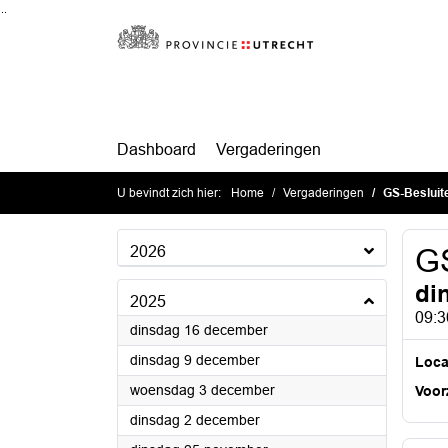
Ga naar de inhoud van deze pagina
Ga naar het zoeken
Ga naar het menu
Dashboard
Vergaderingen
U bevindt zich hier:
Home
Vergaderingen
GS-Besluit
2026
GS
di
2025
09:3
2025
dinsdag 16 december
2025
dinsdag 9 december
Loca
2025
woensdag 3 december
Voorz
2025
dinsdag 2 december