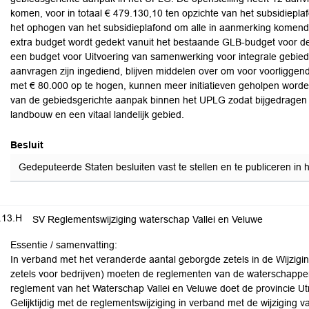
komen, voor in totaal € 479.130,10 ten opzichte van het subsidiepla
het ophogen van het subsidieplafond om alle in aanmerking komend
extra budget wordt gedekt vanuit het bestaande GLB-budget voor d
een budget voor Uitvoering van samenwerking voor integrale gebied
aanvragen zijn ingediend, blijven middelen over om voor voorliggend
met € 80.000 op te hogen, kunnen meer initiatieven geholpen word
van de gebiedsgerichte aanpak binnen het UPLG zodat bijgedragen 
landbouw en een vitaal landelijk gebied.
Besluit
Gedeputeerde Staten besluiten vast te stellen en te publiceren in
.13.H
SV Reglementswijziging waterschap Vallei en Veluwe
Essentie / samenvatting:
In verband met het veranderde aantal geborgde zetels in de Wijzi
zetels voor bedrijven) moeten de reglementen van de waterschappe
reglement van het Waterschap Vallei en Veluwe doet de provincie Utr
Gelijktijdig met de reglementswijziging in verband met de wijziging v