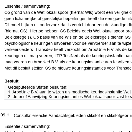
Essentie / samenvatting:
Op grond van de Wet lokaal spoor (hierna: Wls) wordt een veiligheid
geen lichamelijke of geestelijke beperkingen heeft die een goede ui
Dit moet blijken uit onderzoek dat is verricht door een deskundige
(hierna: GS). Hiertoe hebben GS Beleidsregels Wet lokaal spoor prov
Beleidsregels). Op basis van de Wls en de Beleidsregels dienen GS 
psychologische keuringen uitvoeren voor de vervoerder aan te wijzen
verkeersleiders. Transdev heeft verzocht om ArboUnie B.V. als de ke
keuringen uit mag voeren, LTP TestNed als de keuringsinstantie aan 
mag voeren en ArboNed B.V. als de keuringsinstantie aan te wijzen
Met dit besluit stellen GS de nieuwe keuringsinstanties voor Transde
Besluit
Gedeputeerde Staten besluiten:
1. ArboUnie B.V. aan te wijzen als medische keuringsinstantie Wet
2. de brief Aanwijzing Keuringsinstanties Wet lokaal spoor vast te
.09.H
Consultatiereactie Aandachtsgebieden stikstof en stikstofgeb
Essentie / samenvatting: