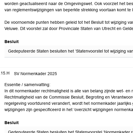
worden geactualiseerd naar de Omgevingswet. Ook voorziet het besl
van reglementswijzigingen van beperkte strekking voortaan komt te l
De voornoemde punten hebben geleid tot het Besluit tot wijziging v
Veluwe. Dit voorstel zal door Provinciale Staten van Utrecht en Gel
Besluit
Gedeputeerde Staten besluiten het ‘Statenvoorstel tot wijziging va
.15.H
SV Normenkader 2025
Essentie / samenvatting:
In dit normenkader rechtmatigheid is alle van belang zijnde wet- 
Rechtmatigheid van de Commissie Besluit, Begroting en Verantwoo
regelgeving voortdurend verandert, wordt het normenkader jaarlijks
wijzigingen zijn gespecificeerd in het ‘overzicht wijzigingen normenka
Besluit
Gedeputeerde Staten besluiten het Statenvoorstel ‘Normenkader rec