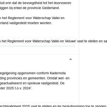
uit erin dat de bevoegdheid tot het doorvoeren
iggen bij enkel de provincie Gelderland.
an het Reglement voor Waterschap Vallei en
derland vastgesteld moeten worden.
n het Reglement voor Waterschap Vallei en Veluwe’ vast te stellen en s
en regelgeving opgenomen conform Kadernota
rding provincies en gemeenten. Omdat wet- en
 geactualiseerd en opnieuw vastgesteld. De
der 2025 t.o.v. 2024’.
htmatigheid 2025’ vast te stellen en ter besluitvorming toe te zenden 