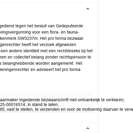
gediend tegen het besluit van Gedeputeerde
evingsvergunning voor een flora- en fauna-
met kenmerk GW3237m. Het pro forma bezwaar
genrechter heeft het verzoek afgewezen.
en andere identiteit met een rechtstreeks bij het
en en collectief belang zonder rechtspersoon te
als belanghebbende worden aangemerkt. Het
ieningenrechter en adviseert het pro forma
rmaker ingediende bezwaarschrift niet-ontvankelijk te verklaren;
25-00016514, in stand te laten;
5, vast te stellen, te verzenden en voor de motivering daarvan te v