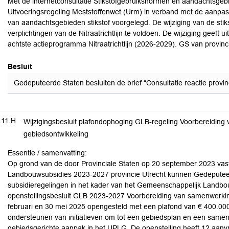
Met de internetconsultatie Stikstofgebruiksnormen en aandachtsgebie
Uitvoeringsregeling Meststoffenwet (Urm) in verband met de aanpas
van aandachtsgebieden stikstof voorgelegd. De wijziging van de stik
verplichtingen van de Nitraatrichtlijn te voldoen. De wijziging geeft
achtste actieprogramma Nitraatrichtlijn (2026-2029). GS van provinci
Besluit
Gedeputeerde Staten besluiten de brief “Consultatie reactie provin
.11.H
Wijzigingsbesluit plafondophoging GLB-regeling Voorbereiding
gebiedsontwikkeling
Essentie / samenvatting:
Op grond van de door Provinciale Staten op 20 september 2023 va
Landbouwsubsidies 2023-2027 provincie Utrecht kunnen Gedeputeer
subsidieregelingen in het kader van het Gemeenschappelijk Landbou
openstellingsbesluit GLB 2023-2027 Voorbereiding van samenwerking
februari en 30 mei 2025 opengesteld met een plafond van € 400.000.
ondersteunen van initiatieven om tot een gebiedsplan en een same
gebiedsgerichte aanpak in het UPLG. De openstelling heeft 12 aanv