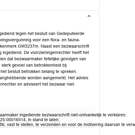
gediend tegen het besluit van Gedeputeerde
evingsvergunning voor een flora- en fauna-
met kenmerk GW3237m. Naast een bezwaarschrift
 ingediend. De voorzieningenrechter heeft het
zien dat bezwaarmaker feitelijke gevolgen van
sterk gevoel van betrokkenheid bij
het besluit betrokken belang te spreken.
elanghebbende worden aangemerkt. Het advies
nrechter en adviseert het bezwaar niet-
armaker ingediende bezwaarschrift niet-ontvankelijk te verklaren;
025-00016514, in stand te laten;
6, vast te stellen, te verzenden en voor de motivering daarvan te v