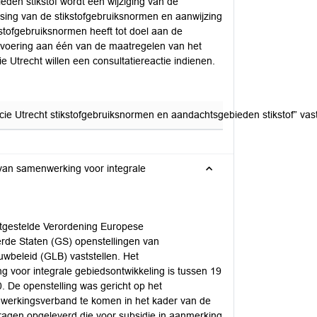
den stikstof wordt een wijziging van de
sing van de stikstofgebruiksnormen en aanwijzing
stofgebruiksnormen heeft tot doel aan de
 uitvoering aan één van de maatregelen van het
e Utrecht willen een consultatiereactie indienen.
cie Utrecht stikstofgebruiksnormen en aandachtsgebieden stikstof” vast
 van samenwerking voor integrale
stgestelde Verordening Europese
de Staten (GS) openstellingen van
wbeleid (GLB) vaststellen. Het
 voor integrale gebiedsontwikkeling is tussen 19
 De openstelling was gericht op het
nwerkingsverband te komen in het kader van de
ragen opgeleverd die voor subsidie in aanmerking