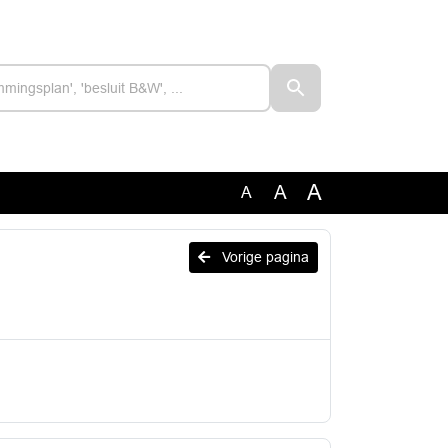
A
A
A
Vorige pagina