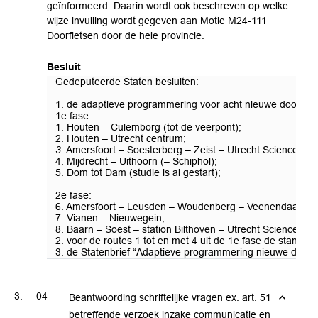
geïnformeerd. Daarin wordt ook beschreven op welke
wijze invulling wordt gegeven aan Motie M24-111
Doorfietsen door de hele provincie.
Besluit
Gedeputeerde Staten besluiten:
1. de adaptieve programmering voor acht nieuwe doorfietsr
1e fase:
1. Houten – Culemborg (tot de veerpont);
2. Houten – Utrecht centrum;
3.
Amersfoort – Soesterberg – Zeist – Utrecht Science Par
4. Mijdrecht – Uithoorn (– Schiphol);
5. Dom tot Dam (studie is al gestart);
2e fase:
6. Amersfoort – Leusden – Woudenberg – Veenendaal;
7. Vianen – Nieuwegein;
8. Baarn – Soest – station Bilthoven – Utrecht Science Par
2. voor de routes 1 tot en met 4 uit de 1e fase de stand
3. de Statenbrief “Adaptieve programmering nieuwe doorfie
04
Beantwoording schriftelijke vragen ex. art. 51
betreffende verzoek inzake communicatie en