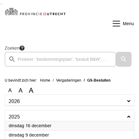
Ga naar de inhoud van deze pagina
Ga naar het zoeken
Ga naar het menu
Menu
Zoeken
U bevindt zich hier:
Home
Vergaderingen
GS-Besluiten
A
A
A
2026
2025
2025
dinsdag 16 december
2025
dinsdag 9 december