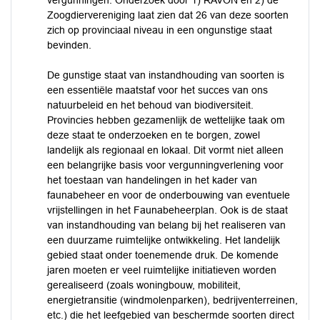
vergunningen. Onderzoek door 1) RAVON en 2) de
Zoogdiervereniging laat zien dat 26 van deze soorten
zich op provinciaal niveau in een ongunstige staat
bevinden.
De gunstige staat van instandhouding van soorten is
een essentiële maatstaf voor het succes van ons
natuurbeleid en het behoud van biodiversiteit.
Provincies hebben gezamenlijk de wettelijke taak om
deze staat te onderzoeken en te borgen, zowel
landelijk als regionaal en lokaal. Dit vormt niet alleen
een belangrijke basis voor vergunningverlening voor
het toestaan van handelingen in het kader van
faunabeheer en voor de onderbouwing van eventuele
vrijstellingen in het Faunabeheerplan. Ook is de staat
van instandhouding van belang bij het realiseren van
een duurzame ruimtelijke ontwikkeling. Het landelijk
gebied staat onder toenemende druk. De komende
jaren moeten er veel ruimtelijke initiatieven worden
gerealiseerd (zoals woningbouw, mobiliteit,
energietransitie (windmolenparken), bedrijventerreinen,
etc.) die het leefgebied van beschermde soorten direct