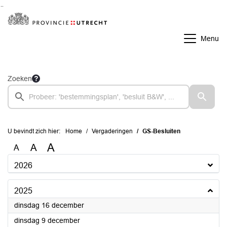
Ga naar de inhoud van deze pagina
Ga naar het zoeken
Ga naar het menu
Menu
Zoeken
U bevindt zich hier:
Home
Vergaderingen
GS-Besluiten
A
A
A
2026
2025
2025
dinsdag 16 december
2025
dinsdag 9 december