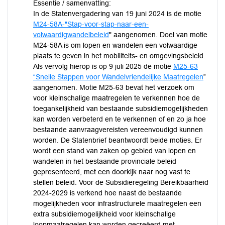
Essentie / samenvatting:
In de Statenvergadering van 19 juni 2024 is de motie
M24-58A-"Stap-voor-stap-naar-een-
volwaardigwandelbeleid
" aangenomen. Doel van motie
M24-58A is om lopen en wandelen een volwaardige
plaats te geven in het mobiliteits- en omgevingsbeleid.
Als vervolg hierop is op 9 juli 2025 de motie
M25-63
“Snelle Stappen voor Wandelvriendelijke Maatregelen
”
aangenomen. Motie M25-63 bevat het verzoek om
voor kleinschalige maatregelen te verkennen hoe de
toegankelijkheid van bestaande subsidiemogelijkheden
kan worden verbeterd en te verkennen of en zo ja hoe
bestaande aanvraagvereisten vereenvoudigd kunnen
worden. De Statenbrief beantwoordt beide moties. Er
wordt een stand van zaken op gebied van lopen en
wandelen in het bestaande provinciale beleid
gepresenteerd, met een doorkijk naar nog vast te
stellen beleid. Voor de Subsidieregeling Bereikbaarheid
2024-2029 is verkend hoe naast de bestaande
mogelijkheden voor infrastructurele maatregelen een
extra subsidiemogelijkheid voor kleinschalige
loopmaatregelen kan worden gecreëerd met