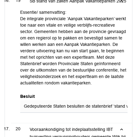
19
SB stand van zaken Aanpak Vakantieparken 2025
Essentie/ samenvatting:
De integrale provinciale ‘Aanpak Vakantieparken’ werkt
toe naar een vitale en veilige verblijfs-recreatieve
sector. Gemeenten hebben aan de provincie gevraagd
om een regierol op te pakken en bevestigd samen te
willen werken aan een Aanpak Vakantieparken. De
verdere uitvoering kan nu van start gaan, te beginnen
met het oprichten van een expertteam. Met deze
Statenbrief worden Provinciale Staten geïnformeerd
over de uitkomsten van de bestuurlijke conferentie, het
veiligheidsonderzoek en het expertteam en de laatste
actualiteiten rondom vakantieparken.
Besluit
Gedeputeerde Staten besluiten de statenbrief ‘stand van za
20
Vooraankondiging tot indeplaatsstelling IBT
huisvesting vergunninghouders gemeente Wijk bij