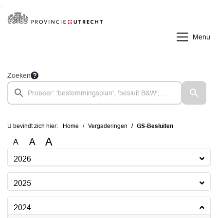
Ga naar de inhoud van deze pagina
Ga naar het zoeken
Ga naar het menu
Menu
Zoeken
U bevindt zich hier:
Home
Vergaderingen
GS-Besluiten
A
A
A
2026
2025
2024