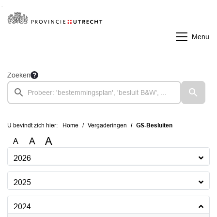
Ga naar de inhoud van deze pagina
Ga naar het zoeken
Ga naar het menu
Menu
Zoeken
U bevindt zich hier:
Home
Vergaderingen
GS-Besluiten
A
A
A
2026
2025
2024