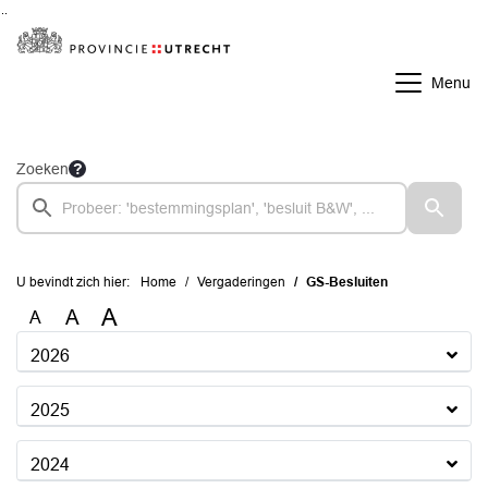
Ga naar de inhoud van deze pagina
Ga naar het zoeken
Ga naar het menu
Menu
Zoeken
U bevindt zich hier:
Home
Vergaderingen
GS-Besluiten
A
A
A
2026
2025
2024