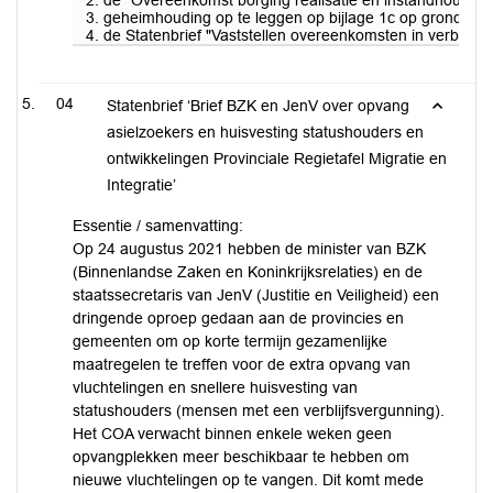
2. de “Overeenkomst borging realisatie en instandhoudin
3. geheimhouding op te leggen op bijlage 1c op grond van 
4. de Statenbrief "Vaststellen overeenkomsten in verband 
04
Statenbrief ‘Brief BZK en JenV over opvang
asielzoekers en huisvesting statushouders en
ontwikkelingen Provinciale Regietafel Migratie en
Integratie’
Essentie / samenvatting:
Op 24 augustus 2021 hebben de minister van BZK
(Binnenlandse Zaken en Koninkrijksrelaties) en de
staatssecretaris van JenV (Justitie en Veiligheid) een
dringende oproep gedaan aan de provincies en
gemeenten om op korte termijn gezamenlijke
maatregelen te treffen voor de extra opvang van
vluchtelingen en snellere huisvesting van
statushouders (mensen met een verblijfsvergunning).
Het COA verwacht binnen enkele weken geen
opvangplekken meer beschikbaar te hebben om
nieuwe vluchtelingen op te vangen. Dit komt mede