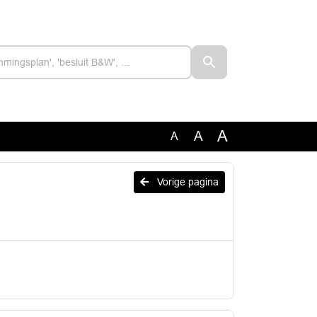
A
A
A
Vorige pagina