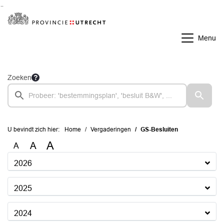
Ga naar de inhoud van deze pagina
Ga naar het zoeken
Ga naar het menu
Menu
Zoeken
U bevindt zich hier:
Home
Vergaderingen
GS-Besluiten
A
A
A
2026
2025
2024