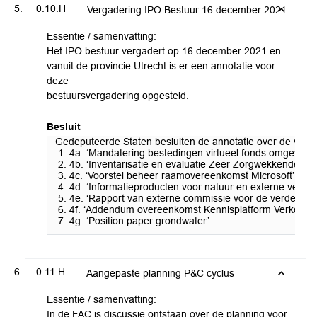
0.10.H
Vergadering IPO Bestuur 16 december 2021
Essentie / samenvatting:
Het IPO bestuur vergadert op 16 december 2021 en
vanuit de provincie Utrecht is er een annotatie voor
deze
bestuursvergadering opgesteld.
Besluit
Gedeputeerde Staten besluiten de annotatie over de volgen
4a. ‘Mandatering bestedingen virtueel fonds omgevings
4b. ‘Inventarisatie en evaluatie Zeer Zorgwekkende Sto
4c. ‘Voorstel beheer raamovereenkomst Microsoft’, me
4d. ‘Informatieproducten voor natuur en externe veilighe
4e. ‘Rapport van externe commissie voor de verdeling 
4f. ‘Addendum overeenkomst Kennisplatform Verkeer en
4g. ‘Position paper grondwater’.
0.11.H
Aangepaste planning P&C cyclus
Essentie / samenvatting:
In de FAC is discussie ontstaan over de planning voor