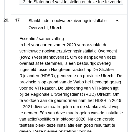
2. de Statenbrief vast te stellen en deze toe te zenden aa
17
Stankhinder rioolwaterzuiveringsinstallatie
Overvecht, Utrecht
Essentie / samenvatting:
In het voorjaar en zomer 2020 veroorzaakte de
vernieuwde rioolwaterzuiveringsinstallatie Overvecht
(RWZI) veel stankoverlast. Om de aanpak van deze
overlast af te stemmen, is een bestuurlijk overleg
ingesteld tussen Hoogheemraadschap De Stichtse
Rijnlanden (HDSR), gemeente en provincie Utrecht. De
provincie is op grond van de Wabo het bevoegd gezag
voor de VTH-zaken. De uitvoering van VTH-taken ligt
bij de Regionale Uitvoeringsdienst (RUD) Utrecht. Om
te voldoen aan de geurnormen nam het HDSR in 2019
– 2021 diverse maatregelen om de stankoverlast weg
te nemen. Eén van deze maatregelen was de installatie
van actiefkoolfilters in oktober 2020. Na een eerste
testfase bleek deze installatie een goed resultaat te
geven. Deze nieuwe opstelling voor de