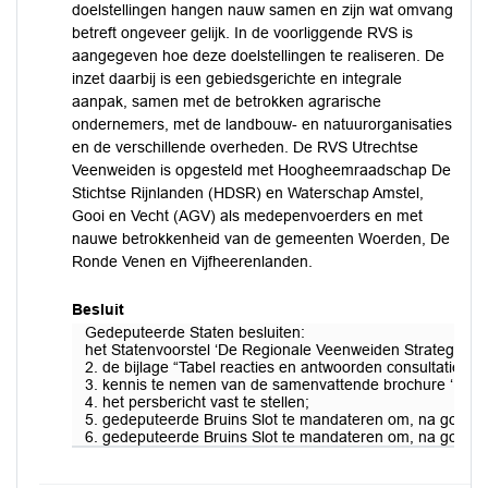
doelstellingen hangen nauw samen en zijn wat omvang
betreft ongeveer gelijk. In de voorliggende RVS is
aangegeven hoe deze doelstellingen te realiseren. De
inzet daarbij is een gebiedsgerichte en integrale
aanpak, samen met de betrokken agrarische
ondernemers, met de landbouw- en natuurorganisaties
en de verschillende overheden. De RVS Utrechtse
Veenweiden is opgesteld met Hoogheemraadschap De
Stichtse Rijnlanden (HDSR) en Waterschap Amstel,
Gooi en Vecht (AGV) als medepenvoerders en met
nauwe betrokkenheid van de gemeenten Woerden, De
Ronde Venen en Vijfheerenlanden.
Besluit
Gedeputeerde Staten besluiten:
het Statenvoorstel ‘De Regionale Veenweiden Strategie Utre
2. de bijlage “Tabel reacties en antwoorden consultatieron
3. kennis te nemen van de samenvattende brochure ‘Ieder
4. het persbericht vast te stellen;
5. gedeputeerde Bruins Slot te mandateren om, na goedkeu
6. gedeputeerde Bruins Slot te mandateren om, na goedke