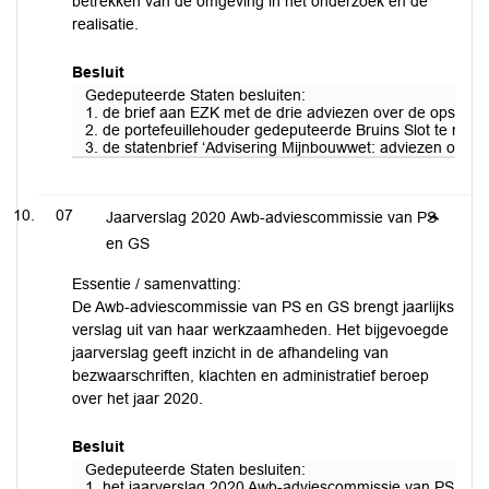
betrekken van de omgeving in het onderzoek en de
realisatie.
Besluit
Gedeputeerde Staten besluiten:
1. de brief aan EZK met de drie adviezen over de opspor
2. de portefeuillehouder gedeputeerde Bruins Slot te ma
3. de statenbrief ‘Advisering Mijnbouwwet: adviezen opsp
07
Jaarverslag 2020 Awb-adviescommissie van PS
en GS
Essentie / samenvatting:
De Awb-adviescommissie van PS en GS brengt jaarlijks
verslag uit van haar werkzaamheden. Het bijgevoegde
jaarverslag geeft inzicht in de afhandeling van
bezwaarschriften, klachten en administratief beroep
over het jaar 2020.
Besluit
Gedeputeerde Staten besluiten:
1. het jaarverslag 2020 Awb-adviescommissie van PS en GS