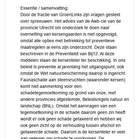
Essentie / samenvatting:
Door de fractie van GroenLinks zijn vragen gesteld
over spreeuwen. Het advies van de Awb-cie van de
provincie Utrecht om onderzoek te doen naar
overnetting van kersengaarden is niet opgevolgd,
omdat alle opties met betrekking tot preventieve
maatregelen al eens zijn onderzocht. Deze staan
beschreven in de Preventiekit van Bij12. Al deze
middelen staan de kersenteler ter beschikking. In ons
beleid is preventie al jarenlang het uitgangspunt, ook
omdat de Wet natuurbescherming daarop is ingericht.
Faunaschade aan steenvruchten (waaronder kersen)
komt niet aanmerking voor een
schadetegemoetkoming op grond van onze, met
andere provincies afgestemde, Beleidsregels natuur en
landschap (BNL). Omdat het aanvragen van een
tegemoetkoming in de schade daarom geen zin heeft
wordt er ook geen schade getaxeerd en hebben wij
ook geen zicht op de verhouding tussen afschot en
getaxeerde schade. Daarom is de kersenteler er veel
aan gelegen om schade te voorkomen. De