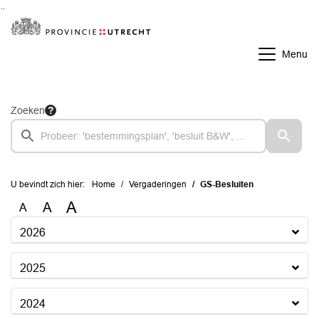
Ga naar de inhoud van deze pagina
Ga naar het zoeken
Ga naar het menu
Menu
Zoeken
U bevindt zich hier:
Home
Vergaderingen
GS-Besluiten
A
A
A
2026
2025
2024