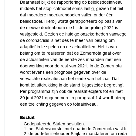
Daarnaast blijkt de rapportering op beleidsdoelniveau
middels het stoplichtmodel soms lastig, gezien het feit
dat meerdere meerjarendoelen vallen onder één
beleidsdoel. Hierbij wordt gerapporteerd op basis van
de nieuwe doelenboom die bij de begroting 2021 is
vastgesteld. Gezien de huidige onzekerheden vanwege
de coronacrisis is het des te meer van belang om
adaptief in te spelen op de actualiteiten. Het is van
belang om te realiseren dat de Zomernota gaat over
de actualiteiten van de eerste zes maanden met een
doorwerking voor de rest van 2021. In de Zomernota
wordt tevens een prognose gegeven over de
verwachte realisatie aan het einde van het jaar. Dat
komt tot uitdrukking in de stand ‘bijgestelde begroting’.
Per programma zijn ook de realisatiecijfers tot en met
30 juni 2021 opgenomen. In paragraaf 1.4 wordt hierop
een toelichting gegeven op totaalniveau.
Besluit
Gedeputeerde Staten besluiten:
1. het Statenvoorstel met daarin de Zomernota vast te stel
2. de portefeuillehouder Strijk te mandateren om redactio