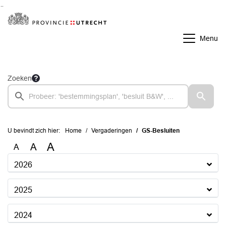
Ga naar de inhoud van deze pagina
Ga naar het zoeken
Ga naar het menu
Menu
Zoeken
U bevindt zich hier:
Home
Vergaderingen
GS-Besluiten
A
A
A
2026
2025
2024