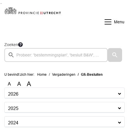
Ga naar de inhoud van deze pagina
Ga naar het zoeken
Ga naar het menu
Menu
Zoeken
U bevindt zich hier:
Home
Vergaderingen
GS-Besluiten
A
A
A
2026
2025
2024