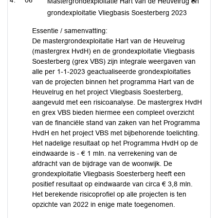
06
Mastergrondexploitatie Hart van de Heuvelrug en
grondexploitatie Vliegbasis Soesterberg 2023
Essentie / samenvatting:
De mastergrondexploitatie Hart van de Heuvelrug
(mastergrex HvdH) en de grondexploitatie Vliegbasis
Soesterberg (grex VBS) zijn integrale weergaven van
alle per 1-1-2023 geactualiseerde grondexploitaties
van de projecten binnen het programma Hart van de
Heuvelrug en het project Vliegbasis Soesterberg,
aangevuld met een risicoanalyse. De mastergrex HvdH
en grex VBS bieden hiermee een compleet overzicht
van de financiële stand van zaken van het Programma
HvdH en het project VBS met bijbehorende toelichting.
Het nadelige resultaat op het Programma HvdH op de
eindwaarde is - € 1 mln. na verrekening van de
afdracht van de bijdrage van de woonwijk. De
grondexploitatie Vliegbasis Soesterberg heeft een
positief resultaat op eindwaarde van circa € 3,8 mln.
Het berekende risicoprofiel op alle projecten is ten
opzichte van 2022 in enige mate toegenomen.