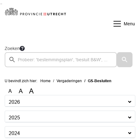
Ga naar de inhoud van deze pagina
Ga naar het zoeken
Ga naar het menu
Menu
Zoeken
U bevindt zich hier:
Home
Vergaderingen
GS-Besluiten
A
A
A
2026
2025
2024