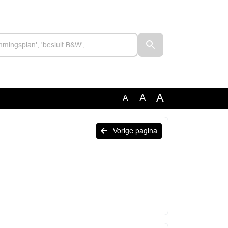
A
A
A
Vorige pagina