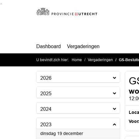
Ga naar de inhoud van deze pagina
Ga naar het zoeken
Ga naar het menu
Dashboard
Vergaderingen
U bevindt zich hier:
Home
Vergaderingen
GS-Besluit
2026
GS
wo
2025
12:0
2024
Loca
Voorz
2023
2023
dinsdag 19 december