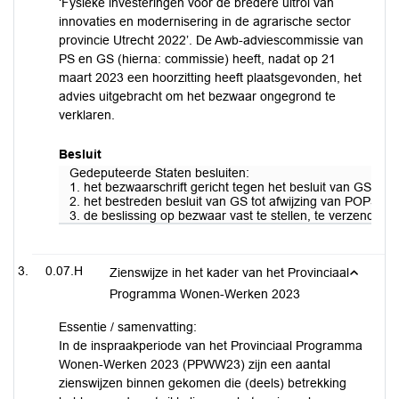
‘Fysieke investeringen voor de bredere uitrol van
innovaties en modernisering in de agrarische sector
provincie Utrecht 2022’. De Awb-adviescommissie van
PS en GS (hierna: commissie) heeft, nadat op 21
maart 2023 een hoorzitting heeft plaatsgevonden, het
advies uitgebracht om het bezwaar ongegrond te
verklaren.
Besluit
Gedeputeerde Staten besluiten:
1. het bezwaarschrift gericht tegen het besluit van GS, on
2. het bestreden besluit van GS tot afwijzing van POP3 su
3. de beslissing op bezwaar vast te stellen, te verzenden
0.07.H
Zienswijze in het kader van het Provinciaal
Programma Wonen-Werken 2023
Essentie / samenvatting:
In de inspraakperiode van het Provinciaal Programma
Wonen-Werken 2023 (PPWW23) zijn een aantal
zienswijzen binnen gekomen die (deels) betrekking