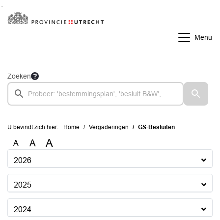
Ga naar de inhoud van deze pagina
Ga naar het zoeken
Ga naar het menu
Menu
Zoeken
U bevindt zich hier:
Home
Vergaderingen
GS-Besluiten
A
A
A
2026
2025
2024