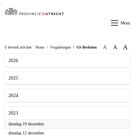
Ga naar de inhoud van deze pagina
Ga naar het zoeken
Ga naar het menu
Menu
A
A
A
U bevindt zich hier:
Home
Vergaderingen
GS-Besluiten
2026
2025
2024
2023
2023
dinsdag 19 december
2023
dinsdag 12 december